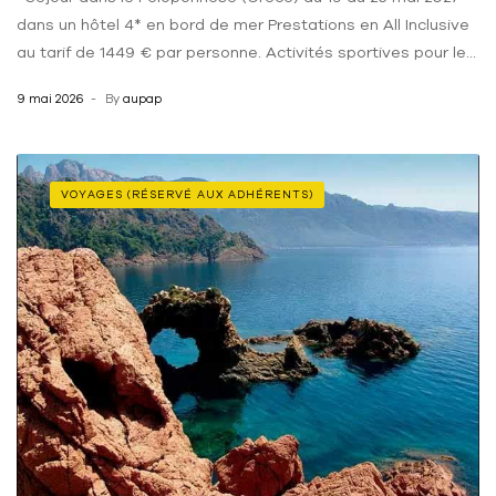
dans un hôtel 4* en bord de mer Prestations en All Inclusive
au tarif de 1449 € par personne. Activités sportives pour les
courageux, détente sur la plage ou à la piscine pour les
9 mai 2026
By
aupap
moments de détente. Les réservations sont à faire auprès
[…]
VOYAGES (RÉSERVÉ AUX ADHÉRENTS)